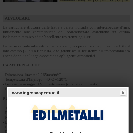
ALVEOLARE
La particolare struttura delle lastre a parete multipla con intercapedine d’aria,
unitamente alle caratteristiche del policarbonato assicurano un ottimo
isolamento termico ed un’eccellente resistenza agli urti.
Le lastre in policarbonato alveolare vengono prodotte con protezione UV sul
lato esterno (2 lati a richiesta) che garantisce la resistenza all’invecchiamento
anche dopo una lunga esposizione agli agenti atmosferici.
CARATTERISTICHE
- Dilatazione lineare: 0,065mm/m°C.
- Temperatura d’impiego: -40°C +120°C.
- Protezione ai raggi U.V.: coestrusione (su 2 lati a richiesta).
- Reazione al fuoco EN 13501: EuroClass B-s2,d0.
www.ingroscoperture.it
PUNTI DI FORZA
- Trasmissione della luce.
- Resistenza ai raggi U.V. ed alla grandine.
- Risparmio energetico.
- Economicità.
- Formato 1250 x 6000 mm.
- Formato 2100 x 6000 mm.