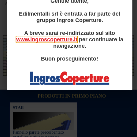
Gentile utente,
- Altri formati a richiesta.
Edilmentalli srl è entrata a far parte del
gruppo Ingros Coperture.
A breve sarai re-indirizzato sul sito
www.ingroscoperture.it
per continuare la
navigazione.
Buon proseguimento!
PRODOTTI IN PRIMO PIANO
STAR
Pannello parete precoibentato