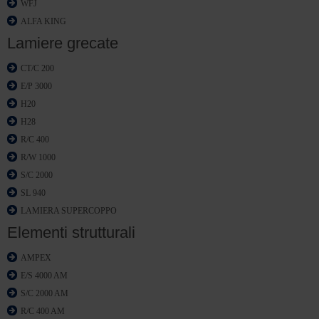
WFJ
ALFA KING
Lamiere grecate
CT/C 200
E/P 3000
H20
H28
R/C 400
R/W 1000
S/C 2000
SL 940
LAMIERA SUPERCOPPO
Elementi strutturali
AMPEX
E/S 4000 AM
S/C 2000 AM
R/C 400 AM