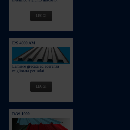
metallico a giunto nascosto.
LEGGI
E/S 4000 AM
Lamiere grecata ad aderenza
migliorata per solai.
LEGGI
R/W 1000