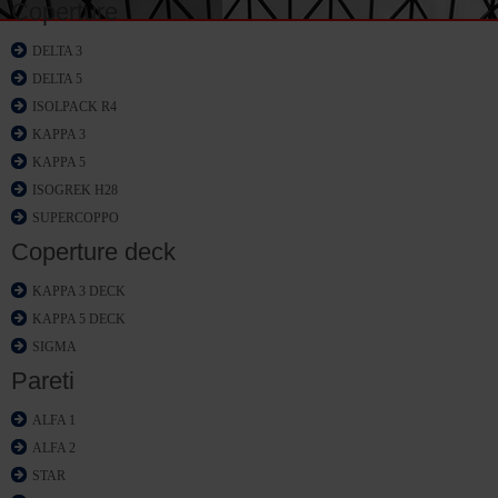
Coperture
DELTA 3
DELTA 5
ISOLPACK R4
KAPPA 3
KAPPA 5
ISOGREK H28
SUPERCOPPO
Coperture deck
KAPPA 3 DECK
KAPPA 5 DECK
SIGMA
Pareti
ALFA 1
ALFA 2
STAR