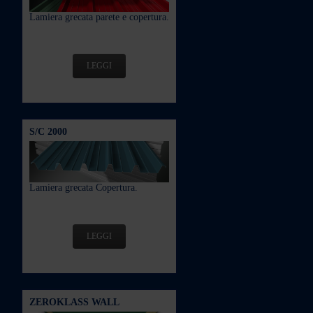
Lamiera grecata parete e copertura.
LEGGI
S/C 2000
Lamiera grecata Copertura.
LEGGI
ZEROKLASS WALL