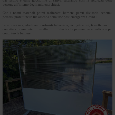
dal respiro e dalle goccioline di saliva, tutelando così la sicurezza delle
persone all’interno degli ambienti chiusi.
Con i nostri materiali potrai realizzare: barriere, pareti divisorie, schermi,
percorsi protetti nella tua azienda nella fase post-emergenza Covid-19.
Se non sei in grado di autocostruirti la barriera, rivolgiti a noi, ti metteremo in
contatto con una rete di installatori di fiducia che penseranno a realizzare per
conto tuo le barriere.