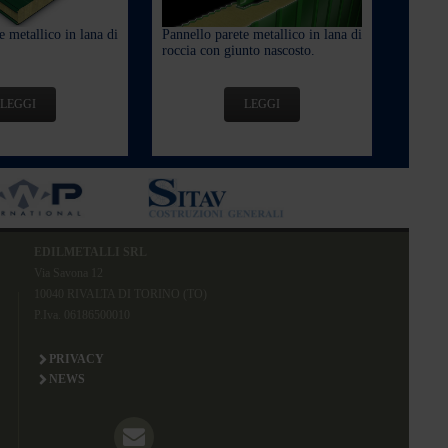
e metallico in lana di
Pannello parete metallico in lana di
roccia con giunto nascosto.
LEGGI
LEGGI
EDILMETALLI SRL
Via Savona 12
10040 RIVALTA DI TORINO (TO)
P.Iva. 06186500010
PRIVACY
NEWS