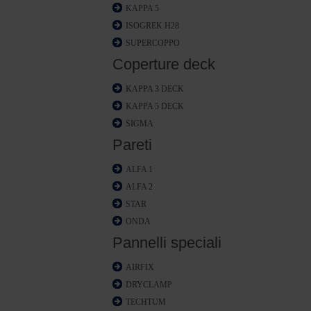
KAPPA 5
ISOGREK H28
SUPERCOPPO
Coperture deck
KAPPA 3 DECK
KAPPA 5 DECK
SIGMA
Pareti
ALFA 1
ALFA 2
STAR
ONDA
Pannelli speciali
AIRFIX
DRYCLAMP
TECHTUM