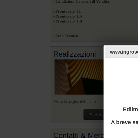
- Condizioni Generali di Vendita
- Prontuario_IT
- Prontuario_EN
- Prontuario_FR
- Area Tecnica
www.ingrosc
Realizzazioni
Visita la pagina delle nostre realizzazioni.
Edilm
VISUALIZZA
A breve sa
Contatti & Mercato