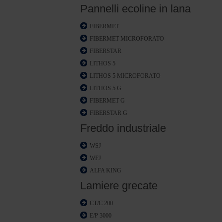
Pannelli ecoline in lana
FIBERMET
FIBERMET MICROFORATO
FIBERSTAR
LITHOS 5
LITHOS 5 MICROFORATO
LITHOS 5 G
FIBERMET G
FIBERSTAR G
Freddo industriale
WSJ
WFJ
ALFA KING
Lamiere grecate
CT/C 200
E/P 3000