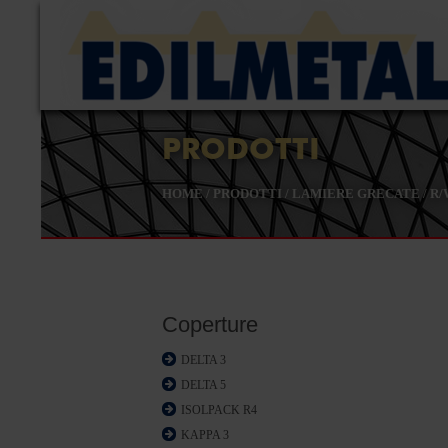
PRODOTTI
HOME
/
PRODOTTI
/
LAMIERE GRECATE
/
R/
Coperture
DELTA 3
DELTA 5
ISOLPACK R4
KAPPA 3