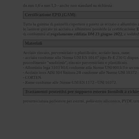
da mm 0,6 a mm 1,5 - anche non standard su richiesta.
Certificazione EPD (CAM)
Tutta la gamma di pannelli copertura e parete in acciaio e alluminio 
le lamiere grecate in acciaio e alluminio possiede la certificazione
E
di conformità al
regolamento edilizia DM 23 giugno 2022
, e soddis
Materiali
Acciaio zincato, preverniciato o plastificato; acciaio inox, rame:
- acciaio conforme alla Norma UNI EN 10147 tipo Fe E 250 G dispon
procedimento "sendzimir", zincato preverniciato o plastificato.
- Alluminio lega 3103 H16 conforme alla Norma UNI 9003/3 o second
- Acciaio inox AISI 304 finitura 2B conforme alle Norme UNI 10372.
- CORTEN.
- Rame conforme alle Norme UNI EN 1172 - UNI 10372.
Trattamenti protettivi per supporto esterno fornibili a richie
preverniciatura poliestere per esterni, poliestere siliconico, PVDF, te