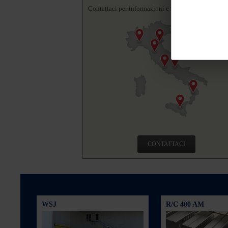
Contattaci per informazioni e richieste.
CONTATTACI
WSJ
R/C 400 AM