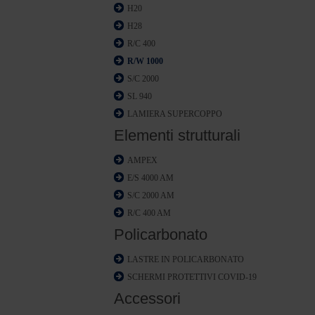
H20
H28
R/C 400
R/W 1000
S/C 2000
SL 940
LAMIERA SUPERCOPPO
Elementi strutturali
AMPEX
E/S 4000 AM
S/C 2000 AM
R/C 400 AM
Policarbonato
LASTRE IN POLICARBONATO
SCHERMI PROTETTIVI COVID-19
Accessori