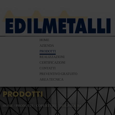
HOME
AZIENDA
PRODOTTI
REALIZZAZIONI
CERTIFICAZIONI
CONTATTI
PREVENTIVO GRATUITO
AREA TECNICA
PRODOTTI
HOME
/
PRODOTTI
/
COPERTURE
/
ISOLPACK R4
Coperture