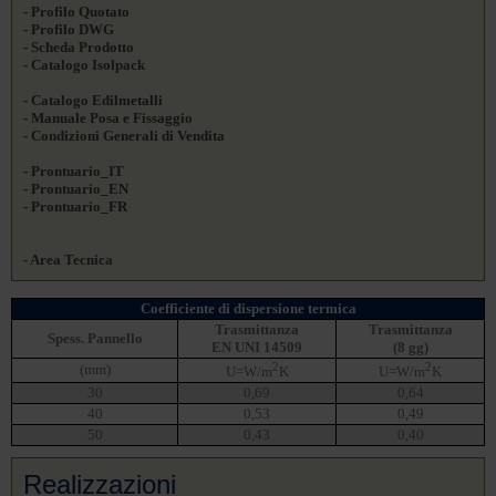
- Profilo Quotato
- Profilo DWG
- Scheda Prodotto
- Catalogo Isolpack
- Catalogo Edilmetalli
- Manuale Posa e Fissaggio
- Condizioni Generali di Vendita
- Prontuario_IT
- Prontuario_EN
- Prontuario_FR
- Area Tecnica
Coefficiente di dispersione termica
Trasmittanza
Trasmittanza
Spess. Pannello
EN UNI 14509
(8 gg)
2
2
(mm)
U=W/m
K
U=W/m
K
30
0,69
0,64
40
0,53
0,49
50
0,43
0,40
Realizzazioni