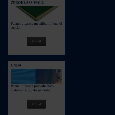
ZEROKLASS WALL
Pannello parete metallico in lana di
roccia.
LEGGI
ONDA
Pannello parete precoibentato
metallico a giunto nascosto.
LEGGI