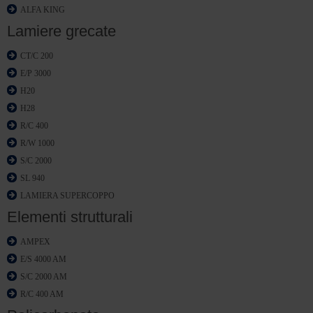
ALFA KING
Lamiere grecate
CT/C 200
E/P 3000
H20
H28
R/C 400
R/W 1000
S/C 2000
SL 940
LAMIERA SUPERCOPPO
Elementi strutturali
AMPEX
E/S 4000 AM
S/C 2000 AM
R/C 400 AM