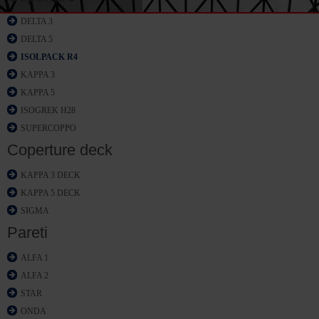
DELTA 3
DELTA 5
ISOLPACK R4
KAPPA 3
KAPPA 5
ISOGREK H28
SUPERCOPPO
Coperture deck
KAPPA 3 DECK
KAPPA 5 DECK
SIGMA
Pareti
ALFA 1
ALFA 2
STAR
ONDA