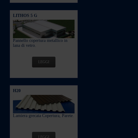
LITHOS 5 G
Pannello copertura metallico in
lana di vetro.
LEGGI
H20
Lamiera grecata Copertura, Parete.
LEGGI