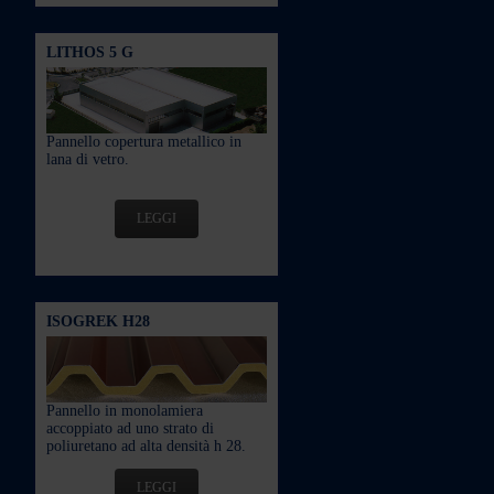
LITHOS 5 G
Pannello copertura metallico in
lana di vetro.
LEGGI
ISOGREK H28
Pannello in monolamiera
accoppiato ad uno strato di
poliuretano ad alta densità h 28.
LEGGI