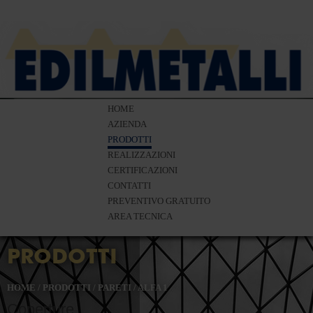
HOME
AZIENDA
PRODOTTI
REALIZZAZIONI
CERTIFICAZIONI
CONTATTI
PREVENTIVO GRATUITO
AREA TECNICA
PRODOTTI
HOME
/
PRODOTTI
/
PARETI
/
ALFA 1
Coperture