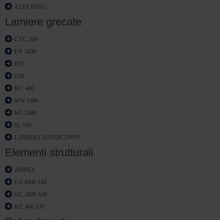
ALFA KING
Lamiere grecate
CT/C 200
E/P 3000
H20
H28
R/C 400
R/W 1000
S/C 2000
SL 940
LAMIERA SUPERCOPPO
Elementi strutturali
AMPEX
E/S 4000 AM
S/C 2000 AM
R/C 400 AM