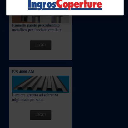
AIRFIX
Pannello parete precoibentato
metallico per facciate ventilate.
LEGGI
E/S 4000 AM
Lamiere grecata ad aderenza
migliorata per solai.
LEGGI