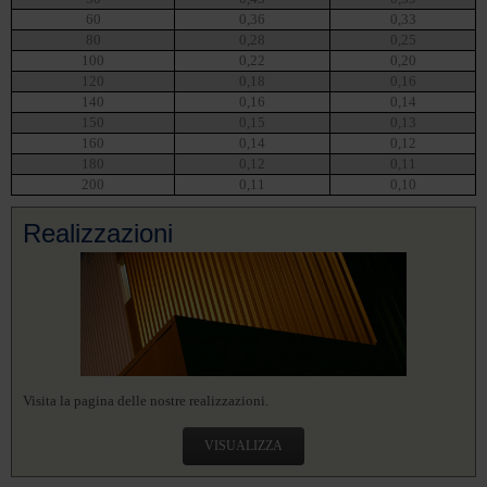
60
0,36
0,33
80
0,28
0,25
100
0,22
0,20
120
0,18
0,16
140
0,16
0,14
150
0,15
0,13
160
0,14
0,12
180
0,12
0,11
200
0,11
0,10
Realizzazioni
Visita la pagina delle nostre realizzazioni.
VISUALIZZA