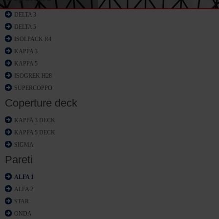
DELTA 3
DELTA 5
ISOLPACK R4
KAPPA 3
KAPPA 5
ISOGREK H28
SUPERCOPPO
Coperture deck
KAPPA 3 DECK
KAPPA 5 DECK
SIGMA
Pareti
ALFA 1
ALFA 2
STAR
ONDA