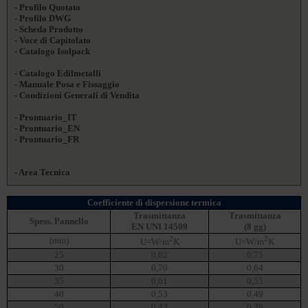
- Profilo Quotato
- Profilo DWG
- Scheda Prodotto
- Voce di Capitolato
- Catalogo Isolpack
- Catalogo Edilmetalli
- Manuale Posa e Fissaggio
- Condizioni Generali di Vendita
- Prontuario_IT
- Prontuario_EN
- Prontuario_FR
- Area Tecnica
Coefficiente di dispersione termica
Trasmittanza
Trasmittanza
Spess. Pannello
EN UNI 14509
(8 gg)
2
2
(mm)
U=W/m
K
U=W/m
K
25
0,82
0,75
30
0,70
0,64
35
0,61
0,55
40
0,53
0,49
50
0,43
0,39