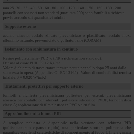
mm 25 -30 - 35 - 40 - 50 - 60 - 80 - 100 - 120 - 140 - 150 - 160 - 180 - 200
pannelli con spessori non standard (max. mm 200) sono fornibili a richiesta
previo accordo sui quantitativi minimi.
Supporto esterno
acciaio zincato, acciaio zincato preverniciato o plastificato; acciaio inox;
alluminio naturale; preverniciato o goffrato; rame (CORAM)
Isolamento con schiumatura in continuo
Resine poliuretaniche (PUR) o (PIR a richiesta non standard).
Densità al cuore PUR: 39 ±2 Kg/m³
Valore dichiarato di trasmittanza termica per un pannello dopo 25 anni dalla
sua messa in opera, (Appendice C - EN 13165) - Valore di conducibilità termica
iniziale: λ = 0,020 W/(mK)
Trattamenti protettivi per supporto esterno
fornibili a richiesta preverniciatura poliestere per esterni, preverniciatura
atossica per contatto con alimenti, poliestere siliconico, PVDF, termoplastica
classe A; applicazione di film plastico in PVC o altri film.
Approfondimenti schiuma PIR
A semplice richiesta è disponibile nella versione con schiuma
PIR
(poliisocianurato espanso rigido), una particolare struttura polimerica che
garantisce eccellenti caratteristiche di comportamento al fuoco. L'intera gamma