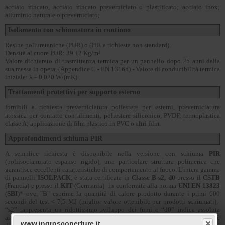
acciaio zincato, acciaio zincato preverniciato o plastificato; acciaio inox;
alluminio naturale o preverniciato;
Isolamento con schiumatura in continuo
Resine poliuretaniche (PUR) o (PIR a richiesta non standard).
Densità al cuore PUR: 39 ±2 Kg/m³
Valore dichiarato di trasmittanza termica per un pannello dopo 25 anni dalla
sua messa in opera, (Appendice C - EN 13165) - Valore di conducibilità termica
iniziale: λ = 0,020 W/(mK)
Trattamenti protettivi per supporto esterno
fornibili a richiesta preverniciatura poliestere per esterni, preverniciatura
atossica per contatto con alimenti, poliestere siliconico, PVDF, termoplastica
classe A; applicazione di film plastico in PVC o altri film.
Approfondimenti schiuma PIR
A semplice richiesta è disponibile nella versione con schiuma
PIR
(poliisocianurato espanso rigido), una particolare struttura polimerica che
garantisce eccellenti caratteristiche di comportamento al fuoco. L'intera gamma
di pannelli
ISOLPACK
, è stata certificata in
Classe B-s2, d0
presso il
CSTB
(Francia) e presso il
KIT
(Germania) in conformità alla norma
UNI EN 13823
(
SBI
)* ove, "B" esprime la quantità di calore prodotto durante i primi 600
secondi del test < 7,5 MJ (miglior valore ottenibile per prodotti schiumati);
“s2” rappresenta un ridottissimo sviluppo dei fumi e “d0” indica assoluta
assenza di gocce e/o particelle infiammate. Negli ultimi anni, il test
SBI
è
www.ingroscoperture.it