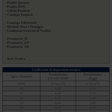
- Profilo Quotato
- Profilo DWG
- Scheda Prodotto
- Catalogo Isolpack
- Catalogo Edilmetalli
- Manuale Posa e Fissaggio
- Condizioni Generali di Vendita
- Prontuario_IT
- Prontuario_EN
- Prontuario_FR
- Area Tecnica
Coefficiente di dispersione termica
Trasmittanza
Trasmittanza
Spess. Pannello
EN UNI 14509
(8 gg)
2
2
(mm)
U=W/m
K
U=W/m
K
30
0,69
0,64
35
0,60
0,56
40
0,53
0,49
50
0,43
0,40
60
0,36
0,33