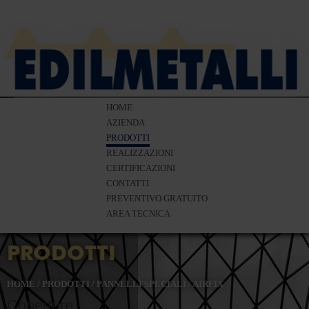
HOME
AZIENDA
PRODOTTI
REALIZZAZIONI
CERTIFICAZIONI
CONTATTI
PREVENTIVO GRATUITO
AREA TECNICA
PRODOTTI
HOME
/
PRODOTTI
/
PANNELLI SPECIALI
/
AIRFIX
Coperture