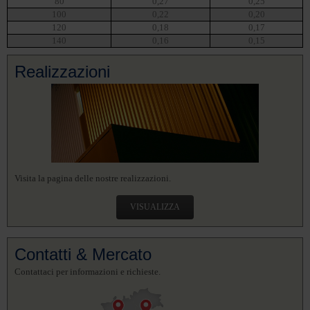
80
0,27
0,25
100
0,22
0,20
120
0,18
0,17
140
0,16
0,15
Realizzazioni
Visita la pagina delle nostre realizzazioni.
VISUALIZZA
Contatti & Mercato
Contattaci per informazioni e richieste.