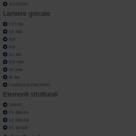
ALFA KING
Lamiere grecate
CT/C 200
E/P 3000
H20
H28
R/C 400
R/W 1000
S/C 2000
SL 940
LAMIERA SUPERCOPPO
Elementi strutturali
AMPEX
E/S 4000 AM
S/C 2000 AM
R/C 400 AM