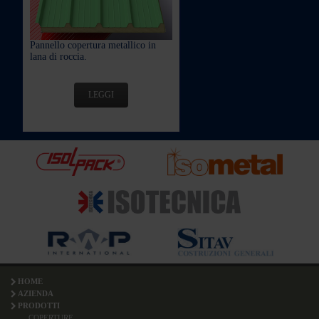
Pannello copertura metallico in
lana di roccia.
LEGGI
HOME
AZIENDA
PRODOTTI
COPERTURE