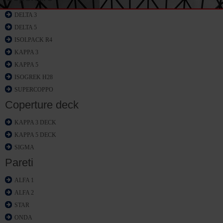
DELTA 3
DELTA 5
ISOLPACK R4
KAPPA 3
KAPPA 5
ISOGREK H28
SUPERCOPPO
Coperture deck
KAPPA 3 DECK
KAPPA 5 DECK
SIGMA
Pareti
ALFA 1
ALFA 2
STAR
ONDA