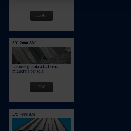
LEGGI
S/C 2000 AM
Lamiere grecata ad aderenza
migliorata per solai.
LEGGI
E/S 4000 AM