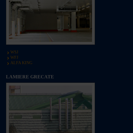
WSJ
WFJ
ALFA KING
LAMIERE GRECATE