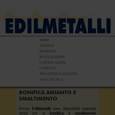
HOME
AZIENDA
PRODOTTI
REALIZZAZIONI
CERTIFICAZIONI
CONTATTI
PREVENTIVO GRATUITO
AREA TECNICA
BONIFICA AMIANTO E
ISOL
SMALTIMENTO
TALLI
ISOLP
CLIEN
Presso
Edilmetalli
sono disponibili materiali
oi
5
ideali per la
bonifica e smaltimento