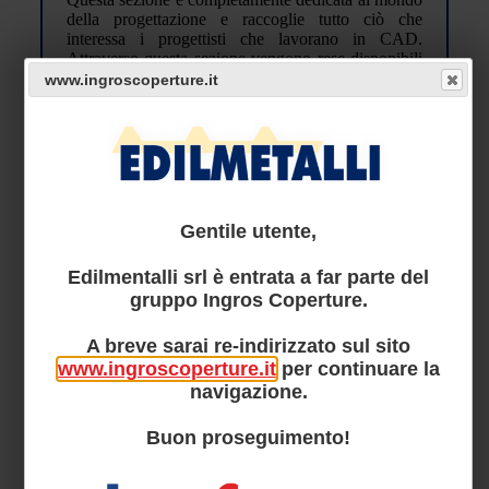
della progettazione e raccoglie tutto ciò che
interessa i progettisti che lavorano in CAD.
Attraverso questa sezione vengono rese disponibili
preziose raccolte da collezionare di particolari
www.ingroscoperture.it
costruttivi e di posa in opera di pannelli
precoibentati Isolpack.
Gentile utente,
Vai alla pagina
Edilmentalli srl è entrata a far parte del
gruppo Ingros Coperture.
A breve sarai re-indirizzato sul sito
www.ingroscoperture.it
per continuare la
BONIFICA AMIANTO E
navigazione.
SMALTIMENTO
Buon proseguimento!
Sono “sostituzione” e “sovracopertura” (o
“confinamento”) le tecniche di bonifica
dell’amianto più diffuse: per entrambe possono