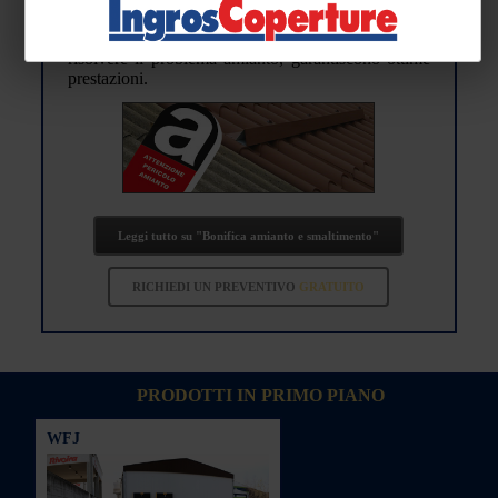
essere utilizzate le coperture EDILFORNITURE -
lamiere grecate e pannelli coibentati- che, oltre a
risolvere il problema amianto, garantiscono ottime
prestazioni.
Leggi tutto su "Bonifica amianto e smaltimento"
RICHIEDI UN PREVENTIVO
GRATUITO
PRODOTTI IN PRIMO PIANO
WFJ