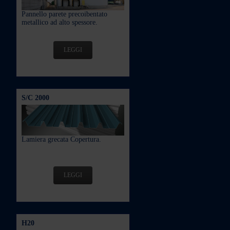
Pannello parete precoibentato
metallico ad alto spessore.
LEGGI
S/C 2000
Lamiera grecata Copertura.
LEGGI
H20