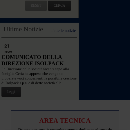
RESET
CERCA
Ultime Notizie
Tutte le notizie
21
nov
COMUNICATO DELLA
DIREZIONE ISOLPACK
La Direzione delle società facenti capo alla
famiglia Ceria ha appreso che vengono
propalate voci concernenti la possibile cessione
di Isolpack s.p.a. e di dette società alla...
Leggi
AREA TECNICA
Questa sezione è completamente dedicata al mondo