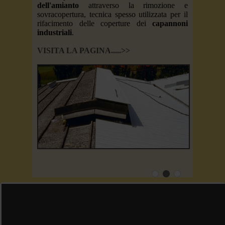
i nella
dell'amianto
attraverso la rimozione e
le imprese
sovracopertura, tecnica spesso utilizzata per il
rifacimento delle coperture dei
capannoni
industriali
.
VISITA LA PAGINA.....>>