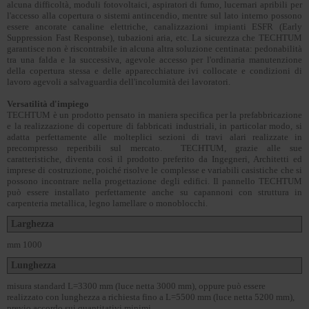
alcuna difficoltà, moduli fotovoltaici, aspiratori di fumo, lucernari apribili per
l'accesso alla copertura o sistemi antincendio, mentre sul lato interno possono
essere ancorate canaline elettriche, canalizzazioni impianti ESFR (Early
Suppression Fast Response), tubazioni aria, etc. La sicurezza che TECHTUM
garantisce non è riscontrabile in alcuna altra soluzione centinata: pedonabilità
tra una falda e la successiva, agevole accesso per l'ordinaria manutenzione
della copertura stessa e delle apparecchiature ivi collocate e condizioni di
lavoro agevoli a salvaguardia dell'incolumità dei lavoratori.
Versatilità d'impiego
TECHTUM è un prodotto pensato in maniera specifica per la prefabbricazione
e la realizzazione di coperture di fabbricati industriali, in particolar modo, si
adatta perfettamente alle molteplici sezioni di travi alari realizzate in
precompresso reperibili sul mercato. TECHTUM, grazie alle sue
caratteristiche, diventa così il prodotto preferito da Ingegneri, Architetti ed
imprese di costruzione, poiché risolve le complesse e variabili casistiche che si
possono incontrare nella progettazione degli edifici. Il pannello TECHTUM
può essere installato perfettamente anche su capannoni con struttura in
carpenteria metallica, legno lamellare o monoblocchi.
Larghezza
mm 1000
Lunghezza
misura standard L=3300 mm (luce netta 3000 mm), oppure può essere
realizzato con lunghezza a richiesta fino a L=5500 mm (luce netta 5200 mm),
previo accordo sui quantitativi minimi.