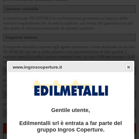
Spessore variabile
a caratterizzare TECHTUM è la conformazione geometrica a trapezio della
sezione longitudinale che ricorda la capriata: una forma che garantisce un più
alto grado di resistenza strutturale al sistema copertura.
Supporto esterno
il supporto metallico esposto agli agenti atmosferici viene realizzato in acciaio
FE S250GD, zincato a caldo, protetto con preverniciatura di alta qualità. I
supporti metallici nella versione standard sono: acciaio 0,60 mm esterno - 0,40
mm interno (UNI EN 10346).
www.ingroscoperture.it
Isolamento con schiumatura in continuo
resine poliuretaniche (PUR) - densità 39 ±2 Kg/m³ - Valore di conducibilità
termica iniziale: λ = 0,020 W/(mK)
Trattamenti protettivi per supporto esterno
preverniciatura poliestere, applicazione di film plastico in PVC o altri film.
Gentile utente,
TABELLA CARICHI
Edilmentalli srl è entrata a far parte del
gruppo Ingros Coperture.