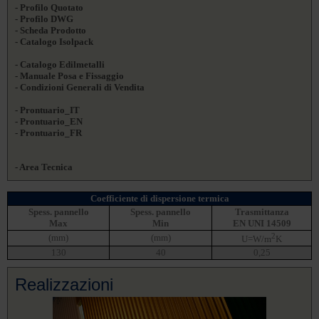
- Profilo Quotato
- Profilo DWG
- Scheda Prodotto
- Catalogo Isolpack
- Catalogo Edilmetalli
- Manuale Posa e Fissaggio
- Condizioni Generali di Vendita
- Prontuario_IT
- Prontuario_EN
- Prontuario_FR
- Area Tecnica
Coefficiente di dispersione termica
Spess. pannello
Spess. pannello
Trasmittanza
Max
Min
EN UNI 14509
2
(mm)
(mm)
U=W/m
K
130
40
0,25
Realizzazioni