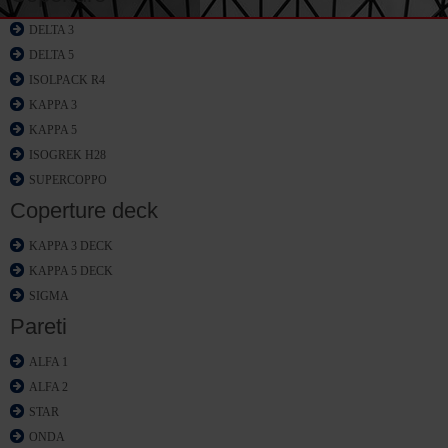
DELTA 3
DELTA 5
ISOLPACK R4
KAPPA 3
KAPPA 5
ISOGREK H28
SUPERCOPPO
Coperture deck
KAPPA 3 DECK
KAPPA 5 DECK
SIGMA
Pareti
ALFA 1
ALFA 2
STAR
ONDA