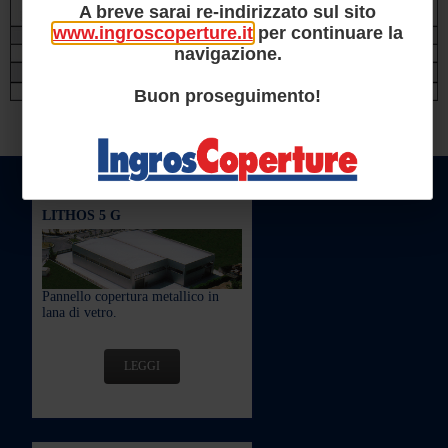
A breve sarai re-indirizzato sul sito
www.ingroscoperture.it
per continuare la
navigazione.
Buon proseguimento!
PRODOTTI IN PRIMO PIANO
LITHOS 5 G
Pannello copertura metallico in
lana di vetro.
LEGGI