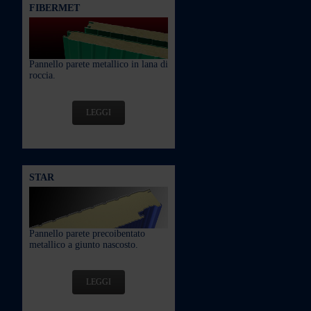
FIBERMET
Pannello parete metallico in lana di
roccia.
LEGGI
STAR
Pannello parete precoibentato
metallico a giunto nascosto.
LEGGI