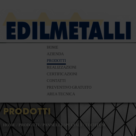
HOME
AZIENDA
PRODOTTI
REALIZZAZIONI
CERTIFICAZIONI
CONTATTI
PREVENTIVO GRATUITO
AREA TECNICA
PRODOTTI
HOME
/
PRODOTTI
/
PANNELLI SPECIALI
/
TECHTUM
Coperture