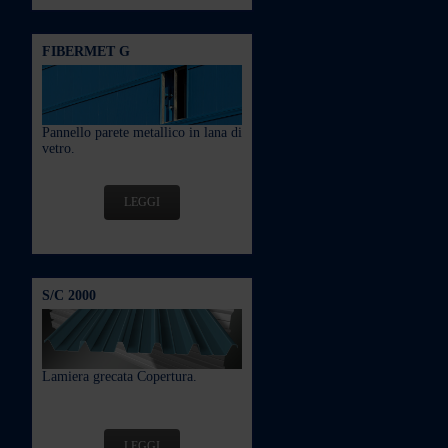
FIBERMET G
Pannello parete metallico in lana di
vetro.
LEGGI
S/C 2000
Lamiera grecata Copertura.
LEGGI