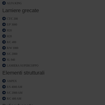
ALFA KING
Lamiere grecate
CT/C 200
E/P 3000
H20
H28
R/C 400
R/W 1000
S/C 2000
SL 940
LAMIERA SUPERCOPPO
Elementi strutturali
AMPEX
E/S 4000 AM
S/C 2000 AM
R/C 400 AM