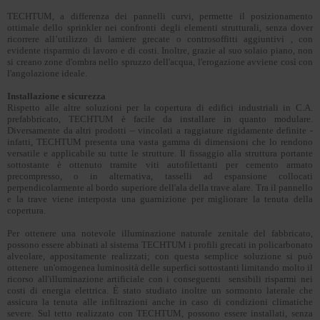
TECHTUM, a differenza dei pannelli curvi, permette il posizionamento
ottimale dello sprinkler nei confronti degli elementi strutturali, senza dover
ricorrere all’utilizzo di lamiere grecate o controsoffitti aggiuntivi , con
evidente risparmio di lavoro e di costi. Inoltre, grazie al suo solaio piano, non
si creano zone d'ombra nello spruzzo dell'acqua, l'erogazione avviene così con
l'angolazione ideale.
Installazione e sicurezza
Rispetto alle altre soluzioni per la copertura di edifici industriali in C.A.
prefabbricato, TECHTUM è facile da installare in quanto modulare.
Diversamente da altri prodotti – vincolati a raggiature rigidamente definite -
infatti, TECHTUM presenta una vasta gamma di dimensioni che lo rendono
versatile e applicabile su tutte le strutture. Il fissaggio alla struttura portante
sottostante è ottenuto tramite viti autofilettanti per cemento armato
precompresso, o in alternativa, tasselli ad espansione collocati
perpendicolarmente al bordo superiore dell'ala della trave alare. Tra il pannello
e la trave viene interposta una guarnizione per migliorare la tenuta della
copertura.
Per ottenere una notevole illuminazione naturale zenitale del fabbricato,
possono essere abbinati al sistema TECHTUM i profili grecati in policarbonato
alveolare, appositamente realizzati; con questa semplice soluzione si può
ottenere un'omogenea luminosità delle superfici sottostanti limitando molto il
ricorso all'illuminazione artificiale con i conseguenti sensibili risparmi nei
costi di energia elettrica. È stato studiato inoltre un sormonto laterale che
assicura la tenuta alle infiltrazioni anche in caso di condizioni climatiche
severe. Sul tetto realizzato con TECHTUM, possono essere installati, senza