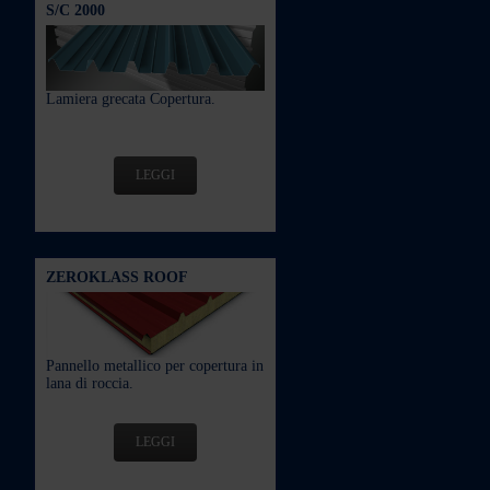
S/C 2000
Lamiera grecata Copertura.
LEGGI
ZEROKLASS ROOF
Pannello metallico per copertura in
lana di roccia.
LEGGI