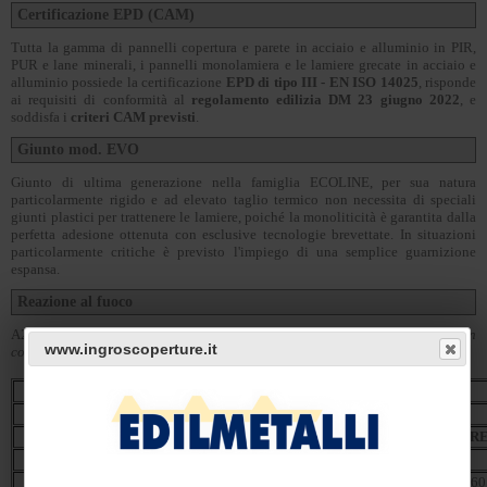
Certificazione EPD (CAM)
Tutta la gamma di pannelli copertura e parete in acciaio e alluminio in PIR,
PUR e lane minerali, i pannelli monolamiera e le lamiere grecate in acciaio e
alluminio possiede la certificazione
EPD di tipo III - EN ISO 14025
, risponde
ai requisiti di conformità al
regolamento edilizia DM 23 giugno 2022
, e
soddisfa i
criteri CAM previsti
.
Giunto mod. EVO
Giunto di ultima generazione nella famiglia ECOLINE, per sua natura
particolarmente rigido e ad elevato taglio termico non necessita di speciali
giunti plastici per trattenere le lamiere, poiché la monoliticità è garantita dalla
perfetta adesione ottenuta con esclusive tecnologie brevettate. In situazioni
particolarmente critiche è previsto l'impiego di una semplice guarnizione
espansa.
Reazione al fuoco
A2,s1-d0
- su pannello normale
non microforato
, la microforatura non
www.ingroscoperture.it
consente questa classificazione.
Disponibili su richiesta
fibre minerali ad alta densità
MODELLO / MODEL
SPESSORE / THICKNESS
RISULTATO / R
Fibermet
50
EI30
Fibermet
80
EI90 / EI60