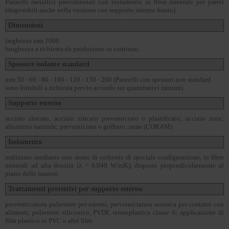
Pannelli metallici precoibentati con isolamento in fibra minerale per pareti
(disponibili anche nella versione con supporto interno forato).
Dimensioni
larghezza mm 1000.
lunghezza a richiesta da produzione in continuo.
Spessore isolante standard
mm 50 - 60 - 80 - 100 - 120 - 150 - 200 (Pannelli con spessori non standard
sono fornibili a richiesta previo accordo sui quantitativi minimi).
Supporto esterno
acciaio zincato, acciaio zincato preverniciato o plastificato; acciaio inox;
alluminio naturale; preverniciato o goffrato; rame (CORAM)
Isolamento
realizzato mediante uno strato di coibente di speciale configurazione, in fibre
minerali ad alta densità (λ = 0,040 W/mK), disposte perpendicolarmente al
piano delle lamiere.
Trattamenti protettivi per supporto esterno
preverniciatura poliestere per esterni, preverniciatura atossica per contatto con
alimenti, poliestere siliconico, PVDF, termoplastica classe A; applicazione di
film plastico in PVC o altri film.