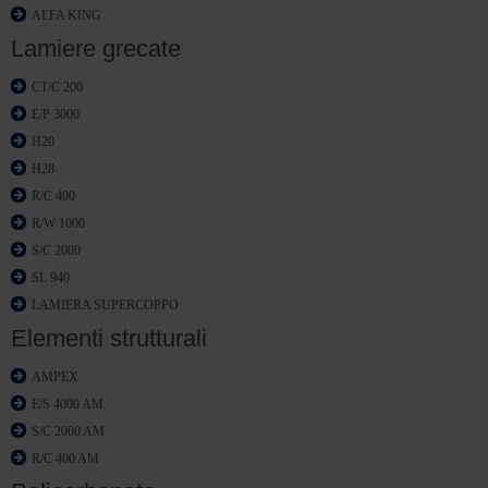
ALFA KING
Lamiere grecate
CT/C 200
E/P 3000
H20
H28
R/C 400
R/W 1000
S/C 2000
SL 940
LAMIERA SUPERCOPPO
Elementi strutturali
AMPEX
E/S 4000 AM
S/C 2000 AM
R/C 400 AM