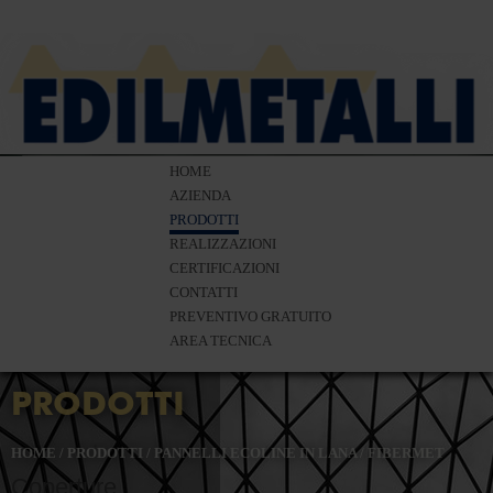
HOME
AZIENDA
PRODOTTI
REALIZZAZIONI
CERTIFICAZIONI
CONTATTI
PREVENTIVO GRATUITO
AREA TECNICA
PRODOTTI
HOME
/
PRODOTTI
/
PANNELLI ECOLINE IN LANA
/
FIBERMET
Coperture