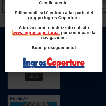
Gentile utente,
Fibermet
100
EI180 / EI12
Fibermet G
100
EI45-E60
Edilmentalli srl è entrata a far parte del
gruppo Ingros Coperture.
A breve sarai re-indirizzato sul sito
PRODOTTI IN PRIMO PIANO
www.ingroscoperture.it
per continuare la
navigazione.
R/W 1000
Buon proseguimento!
Lamiera grecata parete e copertura.
LEGGI
E/S 4000 AM