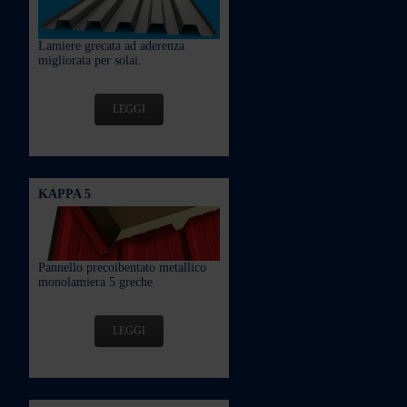
Lamiere grecata ad aderenza
migliorata per solai.
LEGGI
KAPPA 5
Pannello precoibentato metallico
monolamiera 5 greche
LEGGI