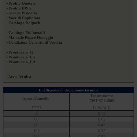
- Profilo Quotato
- Profilo DWG
- Scheda Prodotto
- Voce di Capitolato
- Catalogo Isolpack
- Catalogo Edilmetalli
- Manuale Posa e Fissaggio
- Condizioni Generali di Vendita
- Prontuario_IT
- Prontuario_EN
- Prontuario_FR
- Area Tecnica
Coefficiente di dispersione termica
Trasmittanza
Spess. Pannello
EN UNI 14509
2
(mm)
U=W/m
K
50
0,73
60
0,62
80
0,47
100
0,38
120
0,32