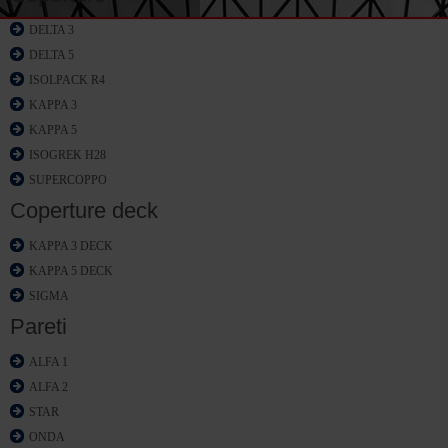
DELTA 3
DELTA 5
ISOLPACK R4
KAPPA 3
KAPPA 5
ISOGREK H28
SUPERCOPPO
Coperture deck
KAPPA 3 DECK
KAPPA 5 DECK
SIGMA
Pareti
ALFA 1
ALFA 2
STAR
ONDA